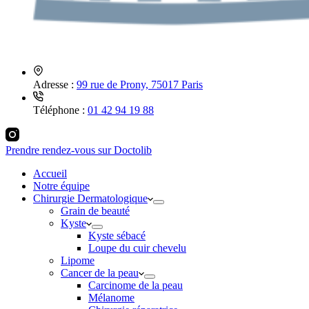
Adresse :
99 rue de Prony, 75017 Paris
Téléphone :
01 42 94 19 88
Prendre rendez-vous sur Doctolib
Accueil
Notre équipe
Chirurgie Dermatologique
Grain de beauté
Kyste
Kyste sébacé
Loupe du cuir chevelu
Lipome
Cancer de la peau
Carcinome de la peau
Mélanome