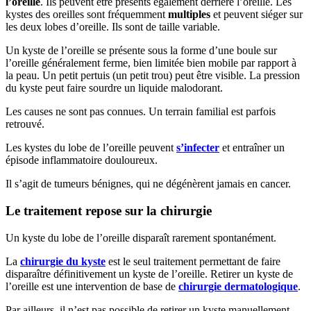
l’oreille
. Ils peuvent être présents également derrière l’oreille. Les
kystes des oreilles sont fréquemment
multiples
et peuvent siéger sur
les deux lobes d’oreille. Ils sont de taille variable.
Un kyste de l’oreille se présente sous la forme d’une boule sur
l’oreille généralement ferme, bien limitée bien mobile par rapport à
la peau. Un petit pertuis (un petit trou) peut être visible. La pression
du kyste peut faire sourdre un liquide malodorant.
Les causes ne sont pas connues. Un terrain familial est parfois
retrouvé.
Les kystes du lobe de l’oreille peuvent
s’infecter
et entraîner un
épisode inflammatoire douloureux.
Il s’agit de tumeurs bénignes, qui ne dégénèrent jamais en cancer.
Le traitement repose sur la chirurgie
Un kyste du lobe de l’oreille disparaît rarement spontanément.
La
chirurgie du kyste
est le seul traitement permettant de faire
disparaître définitivement un kyste de l’oreille. Retirer un kyste de
l’oreille est une intervention de base de
chirurgie dermatologique
.
Par ailleurs, il n’est pas possible de retirer un kyste manuellement.