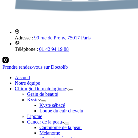
Adresse :
99 rue de Prony, 75017 Paris
Téléphone :
01 42 94 19 88
Prendre rendez-vous sur Doctolib
Accueil
Notre équipe
Chirurgie Dermatologique
Grain de beauté
Kyste
Kyste sébacé
Loupe du cuir chevelu
Lipome
Cancer de la peau
Carcinome de la peau
Mélanome