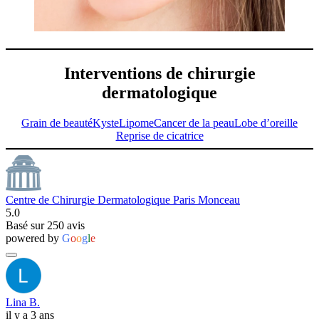
Interventions de chirurgie
dermatologique
Grain de beauté
Kyste
Lipome
Cancer de la peau
Lobe d’oreille
Reprise de cicatrice
Centre de Chirurgie Dermatologique Paris Monceau
5.0
Basé sur 250 avis
powered by
G
o
o
g
l
e
Lina B.
il y a 3 ans