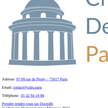
Adresse:
97-99 rue de Prony – 75017 Paris
Email:
contact@cdm.paris
Téléphone:
01 42 94 19 88
Prendre rendez-vous sur Doctolib