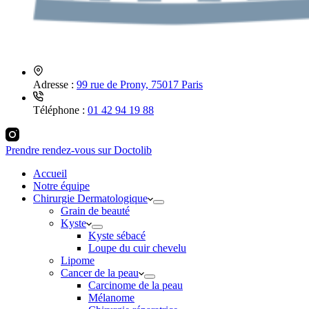
Adresse :
99 rue de Prony, 75017 Paris
Téléphone :
01 42 94 19 88
Prendre rendez-vous sur Doctolib
Accueil
Notre équipe
Chirurgie Dermatologique
Grain de beauté
Kyste
Kyste sébacé
Loupe du cuir chevelu
Lipome
Cancer de la peau
Carcinome de la peau
Mélanome