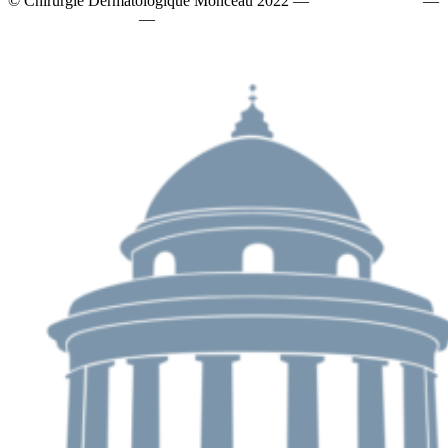
© Chirurgie Dermatologique Monceau 2022 —
Mentions légales
—
Politique de cookies
—
Politique de données personnelles