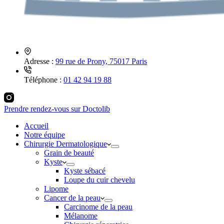
Adresse :
99 rue de Prony, 75017 Paris
Téléphone :
01 42 94 19 88
Prendre rendez-vous sur Doctolib
Accueil
Notre équipe
Chirurgie Dermatologique
Grain de beauté
Kyste
Kyste sébacé
Loupe du cuir chevelu
Lipome
Cancer de la peau
Carcinome de la peau
Mélanome