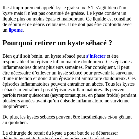
Il est improprement appelé kyste graisseux. S’il s’agit bien d’un
kyste mais il n’est pas constitué de graisse. Le kyste contient un
liquide plus ou moins épais et malodorant. Ce liquide est constitué
de sébum et de débris cellulaires. Il ne doit pas être confondu avec
un
lipome
.
Pourquoi retirer un kyste sébacé ?
Bien qu’il soit bénin, un kyste sébacé peut
s’infecter
et être
responsable d’un épisode inflammatoire douloureux. Ces épisodes
inflammatoires durent plusieurs semaines. Par conséquent, il peut
être nécessaire d’enlever un kyste sébacé pour prévenir la survenue
d’une infection et donc d’un épisode inflammatoire douloureux. Ces
épisodes inflammatoires peuvent entraîner un abcès. Tous les kystes
sébacés n’entraînent pas d’épisodes inflammatoires. Ils peuvent
parfois rester quiescents (asymptomatiques, en phase froide) pendant
plusieurs années avant qu’un épisode inflammatoire ne survienne
inopinément.
De plus, les kystes sébacés peuvent être inesthétiques et/ou gênant
au quotidien.
La chirurgie de retrait du kyste a pour but de se débarrasser
définitivement du kyste sébacé en prévenant la récidive.