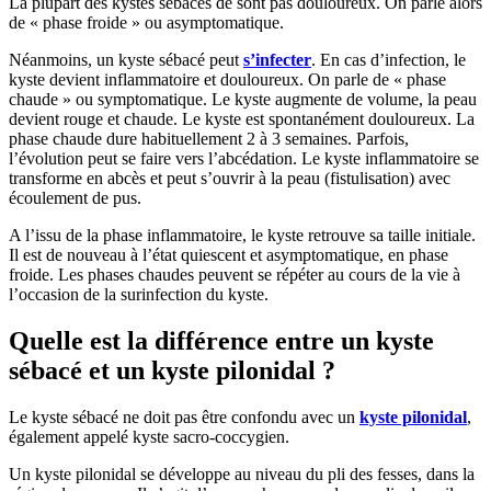
La plupart des kystes sébacés de sont pas douloureux. On parle alors
de « phase froide » ou asymptomatique.
Néanmoins, un kyste sébacé peut
s’infecter
. En cas d’infection, le
kyste devient inflammatoire et douloureux. On parle de « phase
chaude » ou symptomatique. Le kyste augmente de volume, la peau
devient rouge et chaude. Le kyste est spontanément douloureux. La
phase chaude dure habituellement 2 à 3 semaines. Parfois,
l’évolution peut se faire vers l’abcédation. Le kyste inflammatoire se
transforme en abcès et peut s’ouvrir à la peau (fistulisation) avec
écoulement de pus.
A l’issu de la phase inflammatoire, le kyste retrouve sa taille initiale.
Il est de nouveau à l’état quiescent et asymptomatique, en phase
froide. Les phases chaudes peuvent se répéter au cours de la vie à
l’occasion de la surinfection du kyste.
Quelle est la différence entre un kyste
sébacé et un kyste pilonidal ?
Le kyste sébacé ne doit pas être confondu avec un
kyste pilonidal
,
également appelé kyste sacro-coccygien.
Un kyste pilonidal se développe au niveau du pli des fesses, dans la