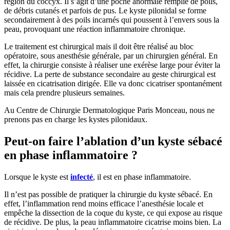
région du coccyx. Il s’agit d’une poche anormale remplie de poils,
de débris cutanés et parfois de pus. Le kyste pilonidal se forme
secondairement à des poils incarnés qui poussent à l’envers sous la
peau, provoquant une réaction inflammatoire chronique.
Le traitement est chirurgical mais il doit être réalisé au bloc
opératoire, sous anesthésie générale, par un chirurgien général. En
effet, la chirurgie consiste à réaliser une exérèse large pour éviter la
récidive. La perte de substance secondaire au geste chirurgical est
laissée en cicatrisation dirigée. Elle va donc cicatriser spontanément
mais cela prendre plusieurs semaines.
Au Centre de Chirurgie Dermatologique Paris Monceau, nous ne
prenons pas en charge les kystes pilonidaux.
Peut-on faire l’ablation d’un kyste sébacé
en phase inflammatoire ?
Lorsque le kyste est
infecté
, il est en phase inflammatoire.
Il n’est pas possible de pratiquer la chirurgie du kyste sébacé. En
effet, l’inflammation rend moins efficace l’anesthésie locale et
empêche la dissection de la coque du kyste, ce qui expose au risque
de récidive. De plus, la peau inflammatoire cicatrise moins bien. La