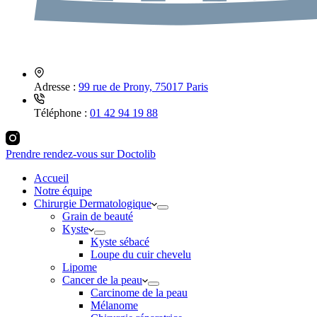
Adresse :
99 rue de Prony, 75017 Paris
Téléphone :
01 42 94 19 88
Prendre rendez-vous sur Doctolib
Accueil
Notre équipe
Chirurgie Dermatologique
Grain de beauté
Kyste
Kyste sébacé
Loupe du cuir chevelu
Lipome
Cancer de la peau
Carcinome de la peau
Mélanome