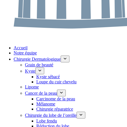
Accueil
Notre équipe
Chirurgie Dermatologique
Grain de beauté
Kyste
Kyste sébacé
Loupe du cuir chevelu
Lipome
Cancer de la peau
Carcinome de la peau
Mélanome
Chirurgie réparatrice
Chirurgie du lobe de l’oreille
Lobe fendu
Réduction du lobe