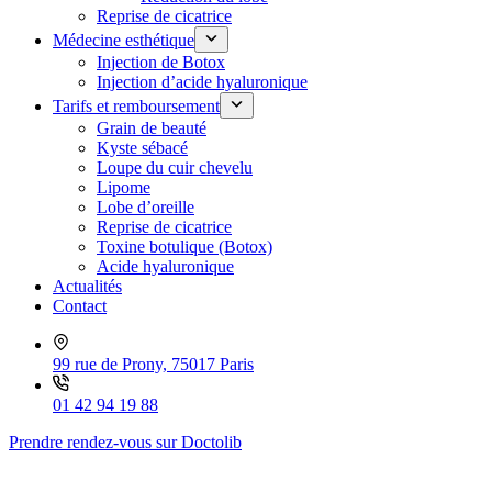
Reprise de cicatrice
Médecine esthétique
Injection de Botox
Injection d’acide hyaluronique
Tarifs et remboursement
Grain de beauté
Kyste sébacé
Loupe du cuir chevelu
Lipome
Lobe d’oreille
Reprise de cicatrice
Toxine botulique (Botox)
Acide hyaluronique
Actualités
Contact
99 rue de Prony, 75017 Paris
01 42 94 19 88
Prendre rendez-vous sur Doctolib