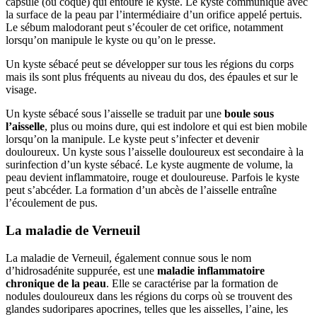
capsule (ou coque) qui entoure le kyste. Le kyste communique avec
la surface de la peau par l’intermédiaire d’un orifice appelé pertuis.
Le sébum malodorant peut s’écouler de cet orifice, notamment
lorsqu’on manipule le kyste ou qu’on le presse.
Un kyste sébacé peut se développer sur tous les régions du corps
mais ils sont plus fréquents au niveau du dos, des épaules et sur le
visage.
Un kyste sébacé sous l’aisselle se traduit par une
boule sous
l’aisselle
, plus ou moins dure, qui est indolore et qui est bien mobile
lorsqu’on la manipule. Le kyste peut s’infecter et devenir
douloureux. Un kyste sous l’aisselle douloureux est secondaire à la
surinfection d’un kyste sébacé. Le kyste augmente de volume, la
peau devient inflammatoire, rouge et douloureuse. Parfois le kyste
peut s’abcéder. La formation d’un abcès de l’aisselle entraîne
l’écoulement de pus.
La maladie de Verneuil
La maladie de Verneuil, également connue sous le nom
d’hidrosadénite suppurée, est une
maladie inflammatoire
chronique de la peau
. Elle se caractérise par la formation de
nodules douloureux dans les régions du corps où se trouvent des
glandes sudoripares apocrines, telles que les aisselles, l’aine, les