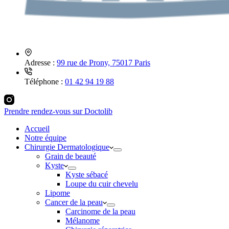
Adresse :
99 rue de Prony, 75017 Paris
Téléphone :
01 42 94 19 88
Prendre rendez-vous sur Doctolib
Accueil
Notre équipe
Chirurgie Dermatologique
Grain de beauté
Kyste
Kyste sébacé
Loupe du cuir chevelu
Lipome
Cancer de la peau
Carcinome de la peau
Mélanome