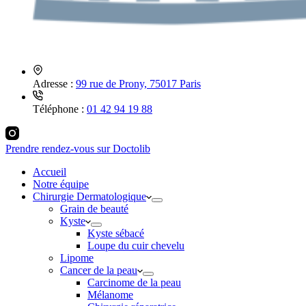
Adresse :
99 rue de Prony, 75017 Paris
Téléphone :
01 42 94 19 88
Prendre rendez-vous sur Doctolib
Accueil
Notre équipe
Chirurgie Dermatologique
Grain de beauté
Kyste
Kyste sébacé
Loupe du cuir chevelu
Lipome
Cancer de la peau
Carcinome de la peau
Mélanome