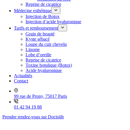
Reprise de cicatrice
Médecine esthétique
Injection de Botox
Injection d’acide hyaluronique
Tarifs et remboursement
Grain de beauté
Kyste sébacé
Loupe du cuir chevelu
Lipome
Lobe d’oreille
Reprise de cicatrice
Toxine botulique (Botox)
Acide hyaluronique
Actualités
Contact
99 rue de Prony, 75017 Paris
01 42 94 19 88
Prendre rendez-vous sur Doctolib