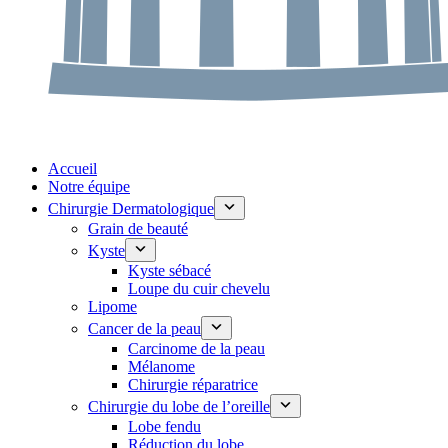
Accueil
Notre équipe
Chirurgie Dermatologique
Grain de beauté
Kyste
Kyste sébacé
Loupe du cuir chevelu
Lipome
Cancer de la peau
Carcinome de la peau
Mélanome
Chirurgie réparatrice
Chirurgie du lobe de l’oreille
Lobe fendu
Réduction du lobe