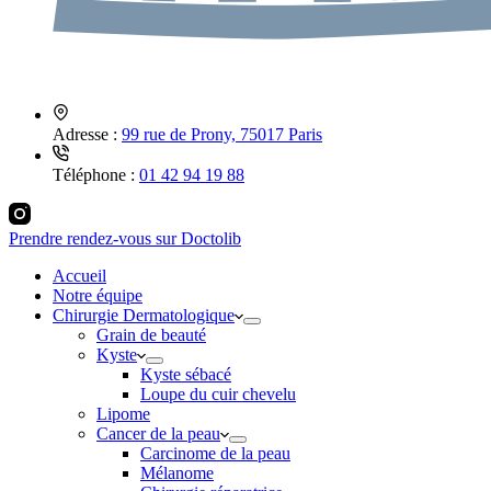
Adresse :
99 rue de Prony, 75017 Paris
Téléphone :
01 42 94 19 88
Prendre rendez-vous sur Doctolib
Accueil
Notre équipe
Chirurgie Dermatologique
Grain de beauté
Kyste
Kyste sébacé
Loupe du cuir chevelu
Lipome
Cancer de la peau
Carcinome de la peau
Mélanome