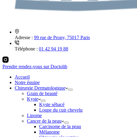
Adresse :
99 rue de Prony, 75017 Paris
Téléphone :
01 42 94 19 88
Prendre rendez-vous sur Doctolib
Accueil
Notre équipe
Chirurgie Dermatologique
Grain de beauté
Kyste
Kyste sébacé
Loupe du cuir chevelu
Lipome
Cancer de la peau
Carcinome de la peau
Mélanome