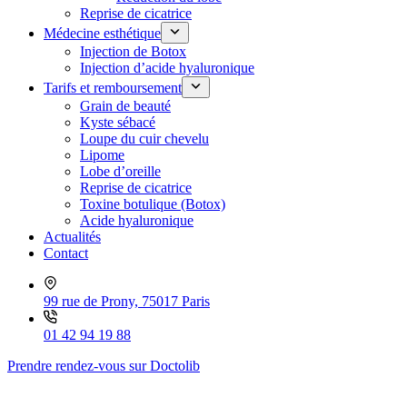
Reprise de cicatrice
Médecine esthétique
Injection de Botox
Injection d’acide hyaluronique
Tarifs et remboursement
Grain de beauté
Kyste sébacé
Loupe du cuir chevelu
Lipome
Lobe d’oreille
Reprise de cicatrice
Toxine botulique (Botox)
Acide hyaluronique
Actualités
Contact
99 rue de Prony, 75017 Paris
01 42 94 19 88
Prendre rendez-vous sur Doctolib