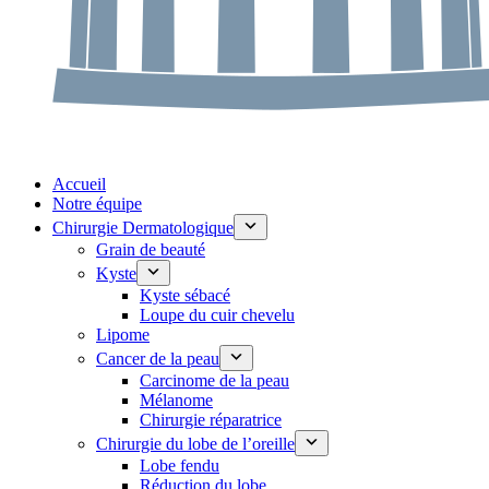
Accueil
Notre équipe
Chirurgie Dermatologique
Grain de beauté
Kyste
Kyste sébacé
Loupe du cuir chevelu
Lipome
Cancer de la peau
Carcinome de la peau
Mélanome
Chirurgie réparatrice
Chirurgie du lobe de l’oreille
Lobe fendu
Réduction du lobe