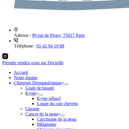
Adresse :
99 rue de Prony, 75017 Paris
Téléphone :
01 42 94 19 88
Prendre rendez-vous sur Doctolib
Accueil
Notre équipe
Chirurgie Dermatologique
Grain de beauté
Kyste
Kyste sébacé
Loupe du cuir chevelu
Lipome
Cancer de la peau
Carcinome de la peau
Mélanome