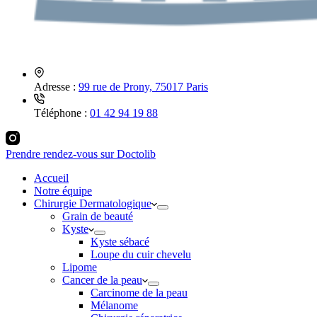
Adresse :
99 rue de Prony, 75017 Paris
Téléphone :
01 42 94 19 88
Prendre rendez-vous sur Doctolib
Accueil
Notre équipe
Chirurgie Dermatologique
Grain de beauté
Kyste
Kyste sébacé
Loupe du cuir chevelu
Lipome
Cancer de la peau
Carcinome de la peau
Mélanome