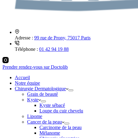
Adresse :
99 rue de Prony, 75017 Paris
Téléphone :
01 42 94 19 88
Prendre rendez-vous sur Doctolib
Accueil
Notre équipe
Chirurgie Dermatologique
Grain de beauté
Kyste
Kyste sébacé
Loupe du cuir chevelu
Lipome
Cancer de la peau
Carcinome de la peau
Mélanome